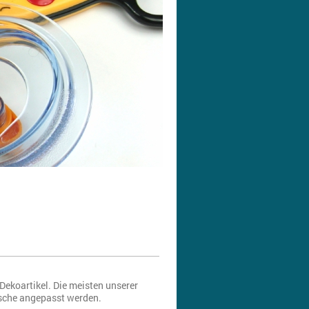
ekoartikel. Die meisten unserer
nsche angepasst werden.