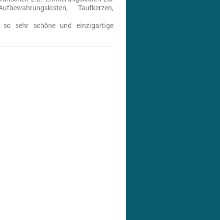
fbewahrungskisten, Taufkerzen,
 so sehr schöne und einzigartige