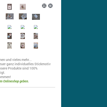
en und vieles mehr...
uer ganz individuelles Stickmotiv
nsere Produkte sind 100%
igt.
kommen!
am Onlineshop geben.